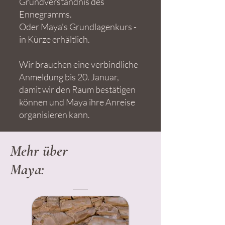
Grundverständnis des
Ennegramms.
Oder Maya's Grundlagenkurs -
in Kürze erhältlich.
Wir brauchen eine verbindliche
Anmeldung bis 20. Januar,
damit wir den Raum bestätigen
können und Maya ihre Anreise
organisieren kann.
Mehr über
Maya: