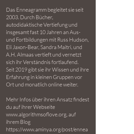
Das Enneagramm begleitet sie seit
2003. Durch Bücher,
autodidaktische Vertiefung und
insgesamt fast 10 Jahren an Aus-
und Fortbildungen mit Russ Hudson,
Eli Jaxon-Bear, Sandra Maitri, und
A.H. Almaas vertieft und vernetzt
sich ihr Verständnis fortlaufend.
Seit 2019 gibt sie ihr Wissen und ihre
Erfahrung in kleinen Gruppen vor
Ort und monatlich online weiter.
Mehr Infos über ihren Ansatz findest
du auf ihrer Webseite
www.algorithmsoflove.org
, auf
ihrem Blog
https://www.aminya.org/post/ennea