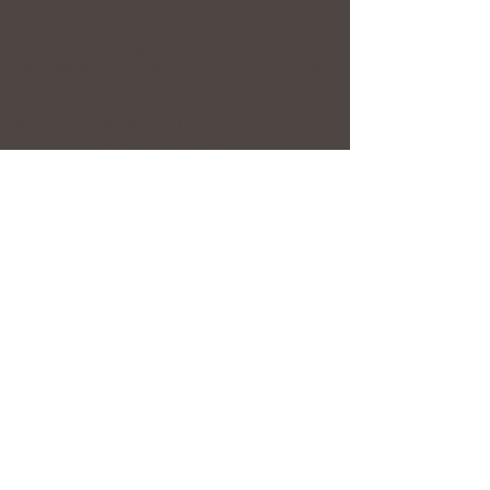
Algorithms of Love
Relational Mentor & Teacher Enneagram
& Gene Keys Guide
In person, online and group sessions
maya@aminya.org
Blog
Online
Courses
Email
*