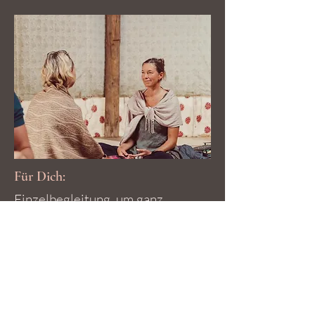
Für Dich:
Einzelbegleitung, um ganz
Mensch zu werden und
dein volles Potenzial zu
entfalten – durch die
Integration deiner drei
Intelligenzzentren:
körperlich, emotional und
mental.