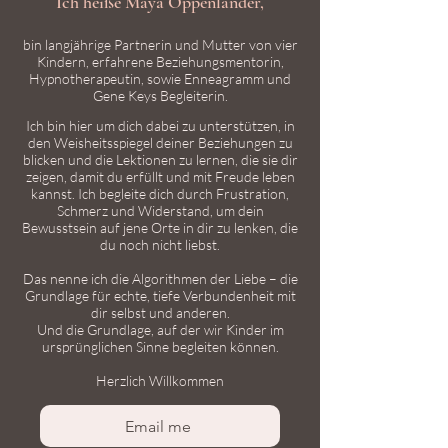
Ich heiße Maya Oppenländer,
bin langjährige Partnerin und Mutter von vier
Kindern, erfahrene Beziehungsmentorin,
Hypnotherapeutin, sowie Enneagramm und
Gene Keys Begleiterin.
Ich bin hier um dich dabei zu unterstützen, in
den Weisheitsspiegel deiner Beziehungen zu
blicken und die Lektionen zu lernen, die sie dir
zeigen, damit du erfüllt und mit Freude leben
kannst. Ich begleite dich durch Frustration,
Schmerz und Widerstand, um dein
Bewusstsein auf jene Orte in dir zu lenken, die
du noch nicht liebst.
Das nenne ich die Algorithmen der Liebe – die
Grundlage für echte, tiefe Verbundenheit mit
dir selbst und anderen.
Und die Grundlage, auf der wir Kinder im
ursprünglichen Sinne begleiten können.
Herzlich Willkommen
Email me